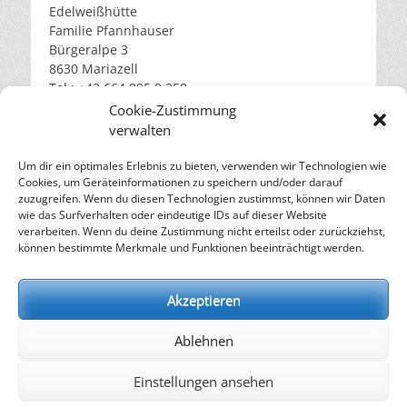
Edelweißhütte
Familie Pfannhauser
Bürgeralpe 3
8630 Mariazell
Tel.: +43 664 895 0 258
Cookie-Zustimmung
verwalten
Um dir ein optimales Erlebnis zu bieten, verwenden wir Technologien wie
Weiterführende Links
Cookies, um Geräteinformationen zu speichern und/oder darauf
Mariazell Online
zuzugreifen. Wenn du diesen Technologien zustimmst, können wir Daten
Tourismusverband Mariazeller Land
wie das Surfverhalten oder eindeutige IDs auf dieser Website
verarbeiten. Wenn du deine Zustimmung nicht erteilst oder zurückziehst,
Mariazellerland Blog
können bestimmte Merkmale und Funktionen beeinträchtigt werden.
Bürgeralpe Mariazell
Akzeptieren
Nützliches
AGB
Ablehnen
Impressum
Cookie-Richtlinie (EU)
Einstellungen ansehen